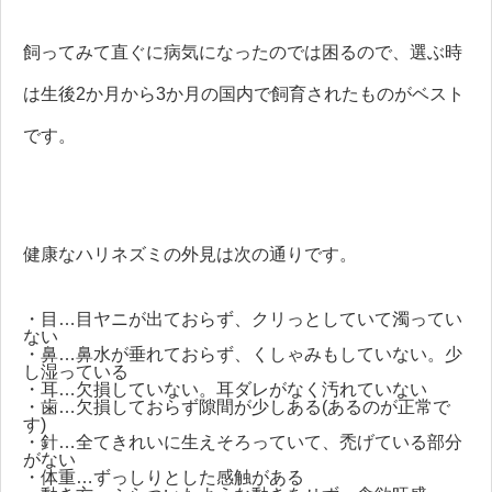
飼ってみて直ぐに病気になったのでは困るので、選ぶ時
は生後2か月から3か月の国内で飼育されたものがベスト
です。
健康なハリネズミの外見は次の通りです。
・目…目ヤニが出ておらず、クリっとしていて濁ってい
ない
・鼻…鼻水が垂れておらず、くしゃみもしていない。少
し湿っている
・耳…欠損していない。耳ダレがなく汚れていない
・歯…欠損しておらず隙間が少しある(あるのが正常で
す)
・針…全てきれいに生えそろっていて、禿げている部分
がない
・体重…ずっしりとした感触がある