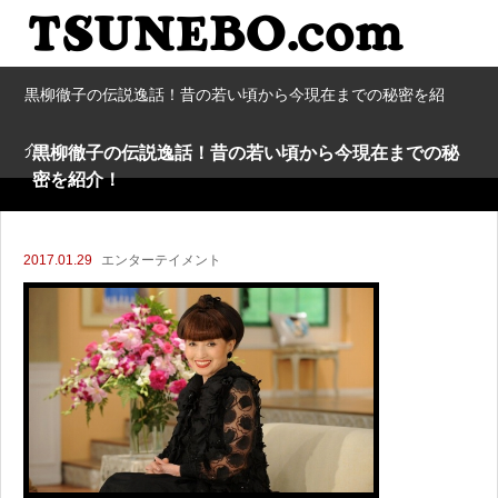
黒柳徹子の伝説逸話！昔の若い頃から今現在までの秘密を紹
介！
黒柳徹子の伝説逸話！昔の若い頃から今現在までの秘
密を紹介！
2017.01.29
エンターテイメント