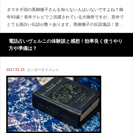
タマネギ頭の黒柳徹子さんを知らない人はいないですよね？御
年83歳！長年テレビでご活躍されている大御所ですが、意外で
とても面白い伝説が数々あります。黒柳徹子の伝説逸話！昔の
若い頃から今現在までの秘密を紹介します。黒柳徹子のふしぎ
～発見！！黒柳
電話占いヴェルニの体験談と感想！効率良く使うやり
方や準備は？
2017.01.15
エンターテイメント