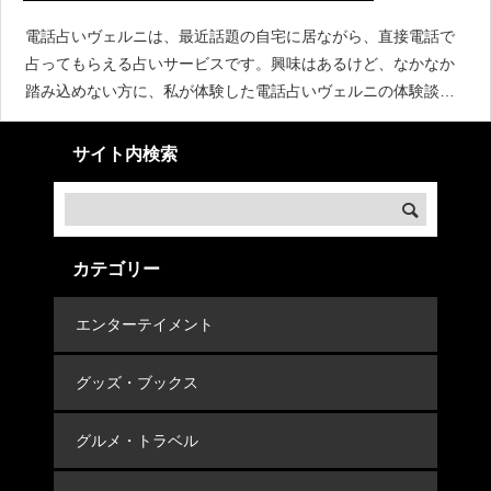
電話占いヴェルニは、最近話題の自宅に居ながら、直接電話で
占ってもらえる占いサービスです。興味はあるけど、なかなか
踏み込めない方に、私が体験した電話占いヴェルニの体験談
と、感想と効率良く賢く使うやり方や準備を紹介します。まず
は実際に電話占いヴェルニで占ってもらう流れをお話して、そ
サイト内検索
れから
カテゴリー
エンターテイメント
グッズ・ブックス
グルメ・トラベル