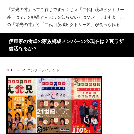
「栄光の丼」ってご存じですか？じゃ「二代目茨城ビクトリー
丼」は？この絶品どんぶりを知らない方はソンしてますよ！こ
の「栄光の丼」や「二代目茨城ビクトリー丼」が食べられるお
店（SA）の場所や値段を紹介します。「どんぶり王座決定
戦！」って？ドライブ旅行の楽しみの
伊東家の食卓の家族構成メンバーの今現在は？裏ワザ
復活なるか？
2015.07.02
エンターテイメント