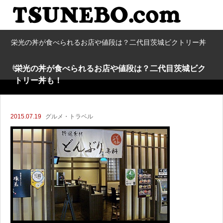
栄光の丼が食べられるお店や値段は？二代目茨城ビクトリー丼
も！
栄光の丼が食べられるお店や値段は？二代目茨城ビク
トリー丼も！
2015.07.19
グルメ・トラベル