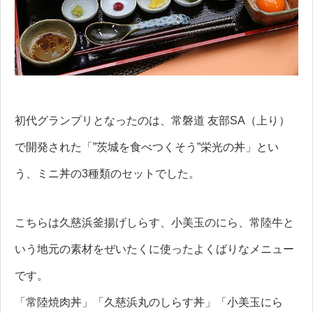
初代グランプリとなったのは、常磐道 友部SA（上り）
で開発された「”茨城を食べつくそう”栄光の丼」とい
う、ミニ丼の3種類のセットでした。
こちらは久慈浜釜揚げしらす、小美玉のにら、常陸牛と
いう地元の素材をぜいたくに使ったよくばりなメニュー
です。
「常陸焼肉丼」「久慈浜丸のしらす丼」「小美玉にら