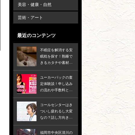
美容・健康・自然
芸術・アート
最近のコンテンツ
不眠症を解消する安
眠枕を探す！熟睡で
きるカタチや素材
は？
ユーカーパックの査
定体験談！申し込み
の流れや手数料と必
要書類は？
コールセンターはき
ついし疲れるし大変
なの？話し方向き不
向きを教えます
福岡市中央区清川の